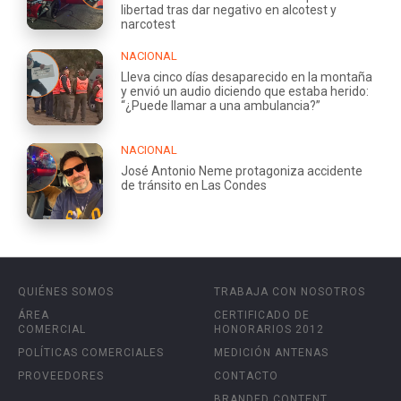
libertad tras dar negativo en alcotest y
narcotest
NACIONAL
Lleva cinco días desaparecido en la montaña
y envió un audio diciendo que estaba herido:
“¿Puede llamar a una ambulancia?”
NACIONAL
José Antonio Neme protagoniza accidente
de tránsito en Las Condes
QUIÉNES SOMOS
TRABAJA CON NOSOTROS
ÁREA
CERTIFICADO DE
COMERCIAL
HONORARIOS 2012
POLÍTICAS COMERCIALES
MEDICIÓN ANTENAS
PROVEEDORES
CONTACTO
BRANDED CONTENT