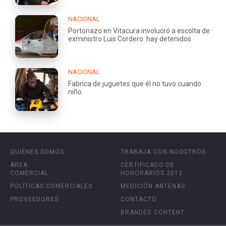
NACIONAL
Portonazo en Vitacura involucró a escolta de
exministro Luis Cordero: hay detenidos
NACIONAL
Fabrica de juguetes que él no tuvo cuando
niño
QUIÉNES SOMOS
TRABAJA CON NOSOTROS
ÁREA
CERTIFICADO DE
COMERCIAL
HONORARIOS 2012
POLÍTICAS COMERCIALES
MEDICIÓN ANTENAS
PROVEEDORES
CONTACTO
BRANDED CONTENT