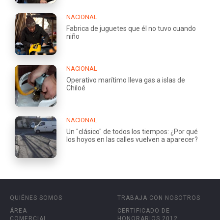
NACIONAL
Fabrica de juguetes que él no tuvo cuando
niño
NACIONAL
Operativo marítimo lleva gas a islas de
Chiloé
NACIONAL
Un "clásico" de todos los tiempos: ¿Por qué
los hoyos en las calles vuelven a aparecer?
QUIÉNES SOMOS
TRABAJA CON NOSOTROS
ÁREA
CERTIFICADO DE
COMERCIAL
HONORARIOS 2012