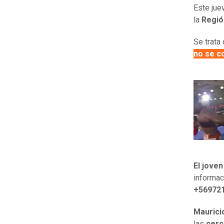
Este jue
la
Regió
Se trata
no se c
El joven
informac
+56972
Maurici
las
cerc