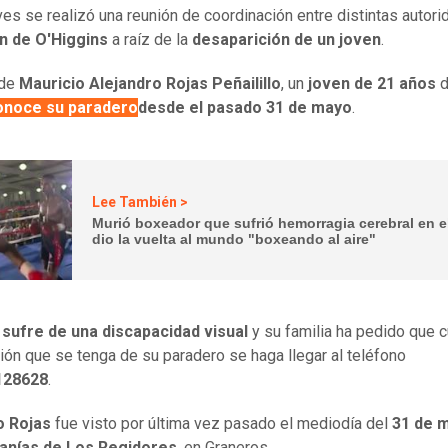
ves se realizó una reunión de coordinación entre distintas autor
n de O'Higgins
a raíz de la
desaparición de un joven
.
 de
Mauricio Alejandro Rojas Peñailillo
, un
joven de 21 años
d
onoce su paradero
desde el pasado 31 de mayo
.
Lee También >
Murió boxeador que sufrió hemorragia cerebral en el
dio la vuelta al mundo "boxeando al aire"
 sufre de una discapacidad visual
y su familia ha pedido que c
ión que se tenga de su paradero se haga llegar al teléfono
128628
.
o Rojas
fue visto por última vez pasado el mediodía del
31 de 
anías de Los Regidores
, en Graneros.