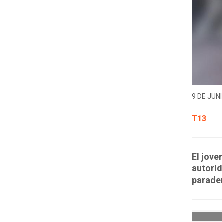
9 DE JUNI
T13
El jove
autorid
parade