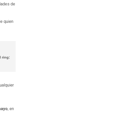
idades de
e quien
 ring:
ualquier
mayo
, en