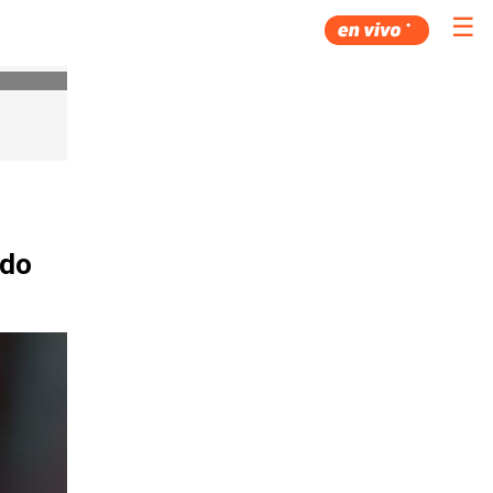
☰
ido