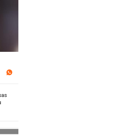
sas
u