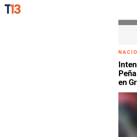
NACI
Inte
Peñai
en G