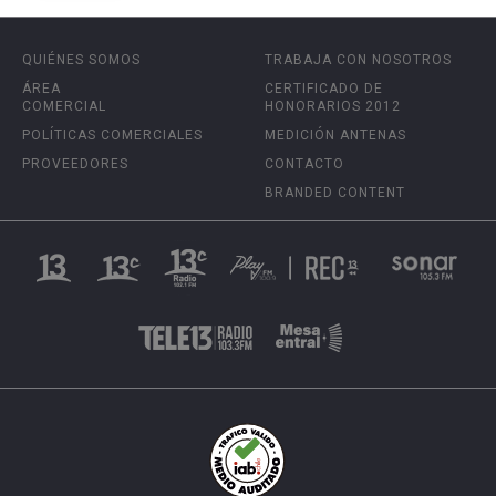
QUIÉNES SOMOS
TRABAJA CON NOSOTROS
ÁREA
CERTIFICADO DE
COMERCIAL
HONORARIOS 2012
POLÍTICAS COMERCIALES
MEDICIÓN ANTENAS
PROVEEDORES
CONTACTO
BRANDED CONTENT