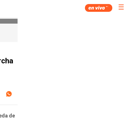
☰
rcha
neda de