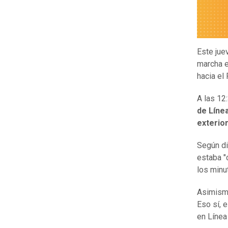
Este jue
marcha e
hacia el
A las 12
de Líne
exterior
Según di
estaba "
los minu
Asimismo
Eso sí, 
en Línea