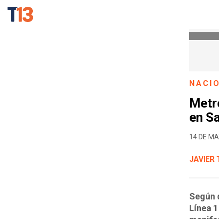
NACI
Metr
en Sa
14 DE MA
JAVIER
Según d
Línea 1