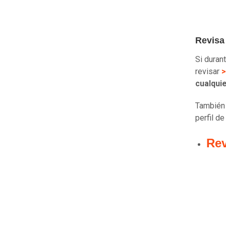
Revisa 
Si duran
revisar
cualquie
También 
perfil d
Rev