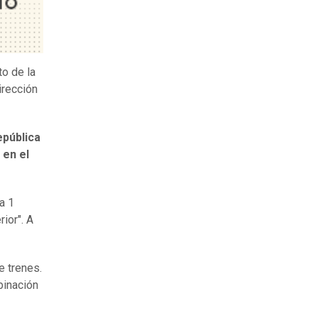
o de la
irección
epública
 en el
a 1
ior". A
 trenes.
binación