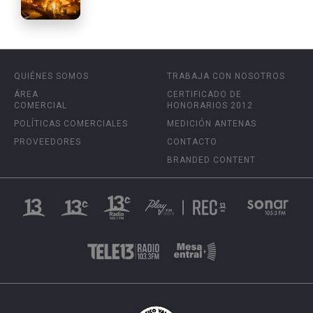
QUIÉNES SOMOS
TRABAJA CON NOSOTROS
ÁREA
CERTIFICADO DE
COMERCIAL
HONORARIOS 2012
POLÍTICAS COMERCIALES
MEDICIÓN ANTENAS
PROVEEDORES
CONTACTO
BRANDED CONTENT