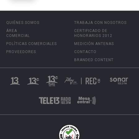
QUIÉNES SOMOS
TRABAJA CON NOSOTROS
ÁREA
CERTIFICADO DE
COMERCIAL
HONORARIOS 2012
POLÍTICAS COMERCIALES
MEDICIÓN ANTENAS
PROVEEDORES
CONTACTO
BRANDED CONTENT