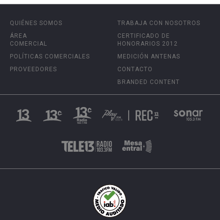
QUIÉNES SOMOS
TRABAJA CON NOSOTROS
ÁREA
CERTIFICADO DE
COMERCIAL
HONORARIOS 2012
POLÍTICAS COMERCIALES
MEDICIÓN ANTENAS
PROVEEDORES
CONTACTO
BRANDED CONTENT