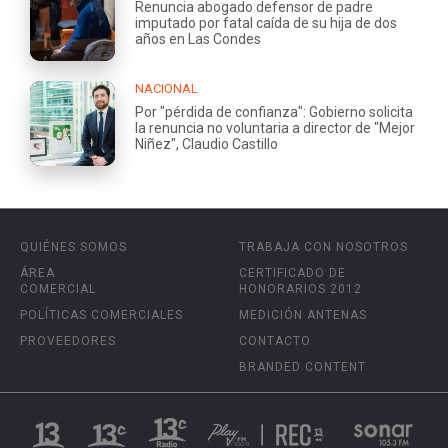
Renuncia abogado defensor de padre
imputado por fatal caída de su hija de dos
años en Las Condes
NACIONAL
Por "pérdida de confianza": Gobierno solicita
la renuncia no voluntaria a director de "Mejor
Niñez", Claudio Castillo
QUIÉNES SOMOS
TRABAJA CON NOSOTROS
ÁREA
CERTIFICADO DE
COMERCIAL
HONORARIOS 2012
POLÍTICAS COMERCIALES
MEDICIÓN ANTENAS
PROVEEDORES
CONTACTO
BRANDED CONTENT