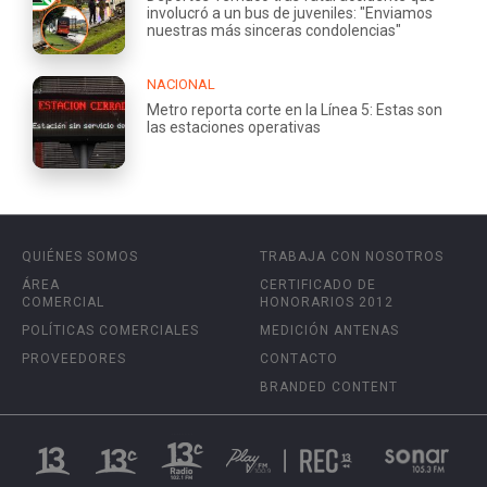
involucró a un bus de juveniles: "Enviamos
nuestras más sinceras condolencias"
NACIONAL
Metro reporta corte en la Línea 5: Estas son
las estaciones operativas
QUIÉNES SOMOS
TRABAJA CON NOSOTROS
ÁREA
CERTIFICADO DE
COMERCIAL
HONORARIOS 2012
POLÍTICAS COMERCIALES
MEDICIÓN ANTENAS
PROVEEDORES
CONTACTO
BRANDED CONTENT