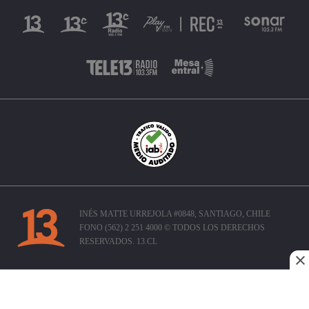
INÉS MATTE URREJOLA #0848, SANTIAGO, CHILE
FONO (562) 2 251 4000 © TODOS LOS DERECHOS
RESERVADOS. 13.CL