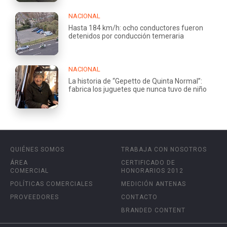
NACIONAL
Hasta 184 km/h: ocho conductores fueron
detenidos por conducción temeraria
NACIONAL
La historia de “Gepetto de Quinta Normal”:
fabrica los juguetes que nunca tuvo de niño
QUIÉNES SOMOS
TRABAJA CON NOSOTROS
ÁREA
CERTIFICADO DE
COMERCIAL
HONORARIOS 2012
POLÍTICAS COMERCIALES
MEDICIÓN ANTENAS
PROVEEDORES
CONTACTO
BRANDED CONTENT