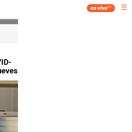
☰
VID-
jueves