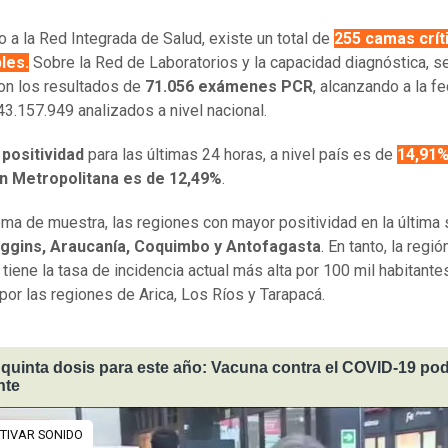
 a la Red Integrada de Salud, existe un total de
255
camas crít
les.
Sobre la Red de Laboratorios y la capacidad diagnóstica, s
on los resultados de
71.056 exámenes PCR
, alcanzando a la f
 43.157.949 analizados a nivel nacional.
 positividad
para las últimas 24 horas, a nivel país es de
14,91
n Metropolitana es de 12,49%
.
ma de muestra, las regiones con mayor positividad en la últim
iggins, Araucanía, Coquimbo y Antofagasta
. En tanto, la regió
tiene la tasa de incidencia actual más alta por 100 mil habitante
por las regiones de Arica, Los Ríos y Tarapacá.
quinta dosis para este año: Vacuna contra el COVID-19 pod
nte