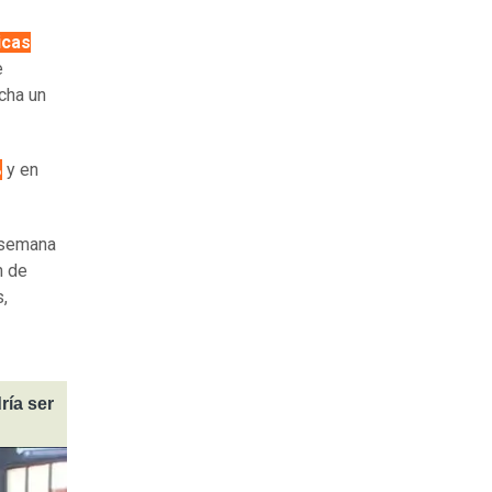
icas
e
echa un
%
y en
a semana
n de
s,
ría ser