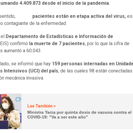
 sumando 4.409.873 desde el inicio de la pandemia
.
sentido,
35.327
pacientes están en etapa activa del virus,
es 
do contagiante de la enfermedad.
 el
Departamento de Estadísticas e Información de
EIS) confirmó
la muerte de 7 pacientes
, por lo que la cifra de
os aumentó a 60.043.
 lado, se informó que hay
159 personas internadas en Unidad
 Intensivos (UCI) del país
, de las cuales 98 están conectadas
ión mecánica invasiva.
Lee También >
Ministra Yarza por quinta dosis de vacuna contra el
COVID-19: "Va a ser este año"