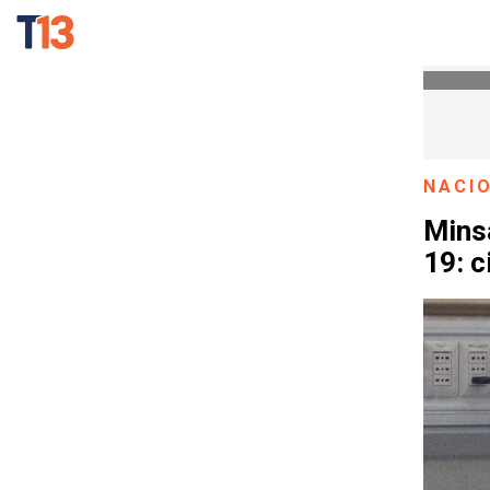
NACI
Mins
19: c