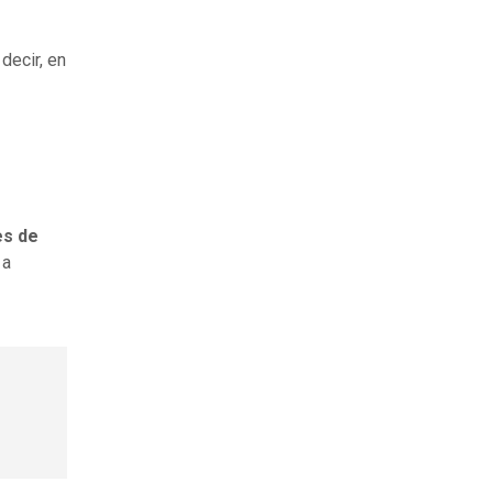
decir, en
es de
 a