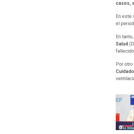
casos,​
En este 
el perio
En tanto,
Salud
(D
fallecid
Por otro
Cuidados
ventilac