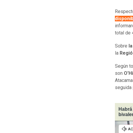
Respecto
disponib
informar
total de
Sobre
la
la
Regió
Según to
son
O'H
Atacama 
seguida 
Habrá 
bivale