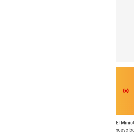
El
Minis
nuevo b