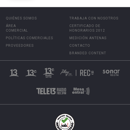
QUIÉNES SOMOS
TRABAJA CON NOSOTROS
ÁREA
CERTIFICADO DE
COMERCIAL
HONORARIOS 2012
POLÍTICAS COMERCIALES
MEDICIÓN ANTENAS
PROVEEDORES
CONTACTO
BRANDED CONTENT