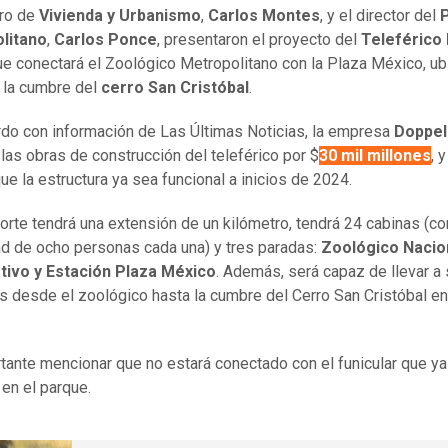
tro de
Vivienda y Urbanismo
,
Carlos Montes
, y el director del
litano
,
Carlos Ponce
, presentaron el proyecto del
Teleférico 
que conectará el Zoológico Metropolitano con la Plaza México, u
 la cumbre del
cerro San Cristóbal
.
do con información de Las Últimas Noticias, la empresa
Doppe
 las obras de construcción del teleférico por $
30 mil millones
, 
ue la estructura ya sea funcional a inicios de 2024.
porte tendrá una extensión de un kilómetro, tendrá 24 cabinas (co
d de ocho personas cada una) y tres paradas:
Zoológico Nacio
ativo y Estación Plaza México
. Además, será capaz de llevar a
s desde el zoológico hasta la cumbre del Cerro San Cristóbal e
.
tante mencionar que no estará conectado con el funicular que ya
 en el parque.