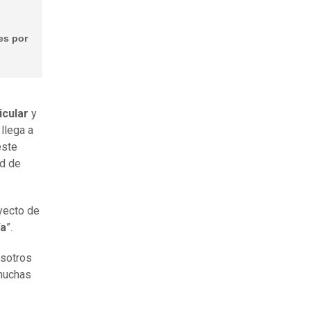
es por
icular
y
 llega a
este
ad de
yecto de
ía
”.
osotros
muchas