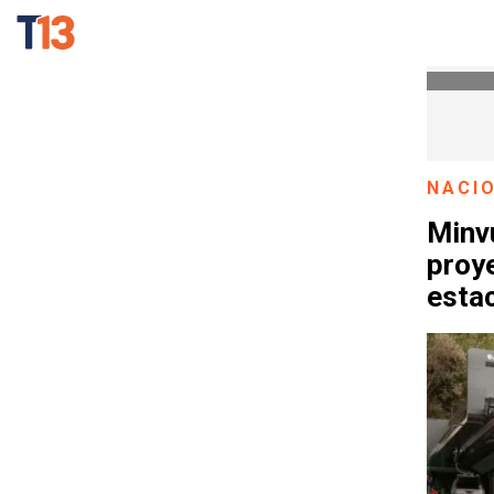
NACI
Minvu
proye
esta