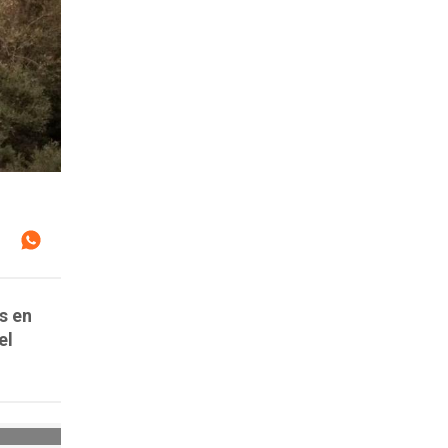
s en
el