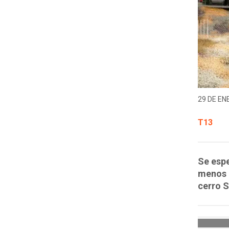
29 DE EN
T13
Se espe
menos d
cerro S