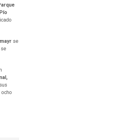
Parque
Pío
bicado
lmayr
se
y se
n
nal,
 sus
n ocho