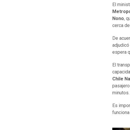
El minis
Metropo
Nono
, 
cerca de
De acuer
adjudicó
espera q
El trans
capacida
Chile N
pasajero
minutos
Es impor
funciona