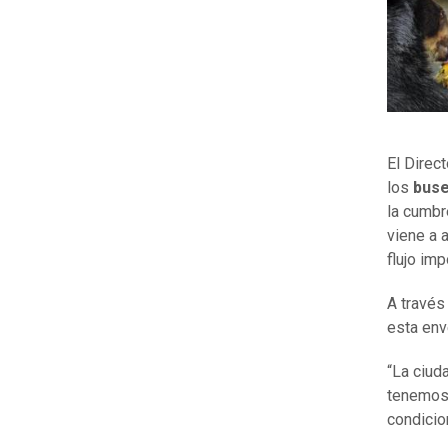
El Direc
los
buse
la cumbr
viene a 
flujo imp
A través
esta env
“La ciud
tenemos
condicio