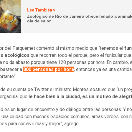
Lee También >
Zoológico de Río de Janeiro ofrece helado a animal
ola de calor
tor del Parquemet comentó al mismo medio que “tenemos el
fun
s ecológicos
que recorren todo el parque, pero el funicular que
e no da abasto porque tiene 120 personas por hora. En cambio, 
abastecer a
800 personas por hora
, entonces ya es una cantid
ortante”.
 de su cuenta de Twitter el ministro Montes sostuvo que “un pro
ergadura, que
le hace bien a la ciudad, es un motivo de alegr
ad es un lugar de encuentro y de diálogo entre las personas. Y n
 una ciudad con muchos espacios comunes, áreas verdes, con 
nes para convivir más y mejor”, agregó.