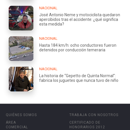
NACIONAL
José Antonio Neme y motociclista quedaron
apercibidos tras el accidente: ¿qué significa
esta medida?
NACIONAL
Hasta 184 km/h: ocho conductores fueron
detenidos por conducción temeraria
NACIONAL
La historia de “Gepetto de Quinta Normal”:
fabrica los juguetes que nunca tuvo de niño
QUIÉNES SOMOS
TRABAJA CON NOSOTROS
ÁREA
CERTIFICADO DE
COMERCIAL
HONORARIOS 2012