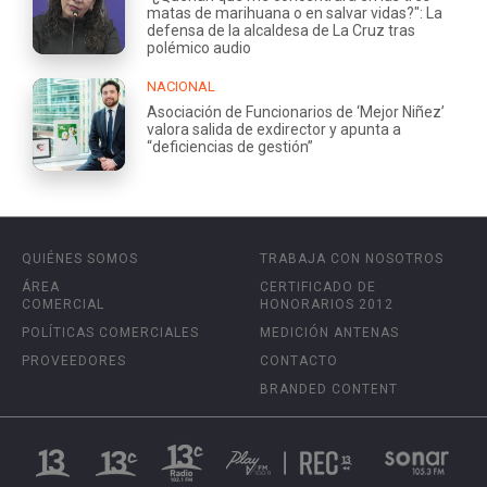
matas de marihuana o en salvar vidas?": La
defensa de la alcaldesa de La Cruz tras
polémico audio
NACIONAL
Asociación de Funcionarios de ‘Mejor Niñez’
valora salida de exdirector y apunta a
“deficiencias de gestión”
QUIÉNES SOMOS
TRABAJA CON NOSOTROS
ÁREA
CERTIFICADO DE
COMERCIAL
HONORARIOS 2012
POLÍTICAS COMERCIALES
MEDICIÓN ANTENAS
PROVEEDORES
CONTACTO
BRANDED CONTENT