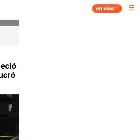
☰
leció
lucró