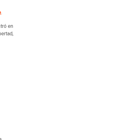
o
.
stró en
bertad,
a