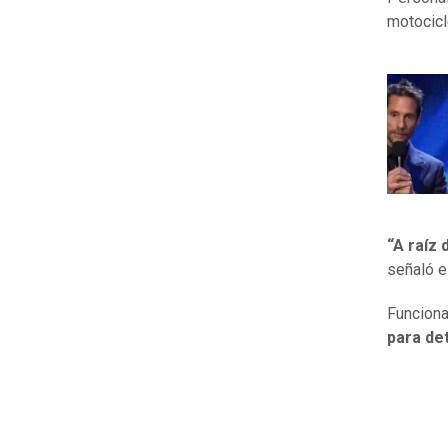
motocicl
“A raíz 
señaló e
Funciona
para de