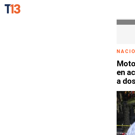
NACI
Motoc
en ac
a do