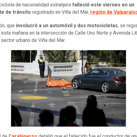
iclista de nacionalidad extranjera
falleció este viernes en un
te de tránsito
registrado en Viña del Mar,
región de Valparaís
ión, que
involucró a un automóvil y dos motocicletas
, se regi
 esta mañana en la intersección de Calle Uno Norte y Avenida Li
 sector urbano de Viña del Mar.
l de
Carabineros
detalló que el fallecido fue el conductor de un