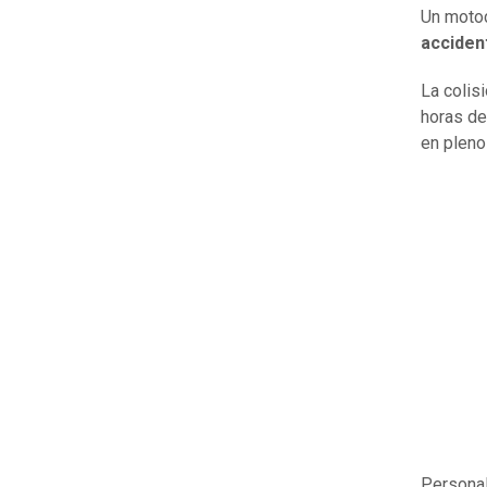
Un motoc
acciden
La colis
horas de
en pleno
Persona