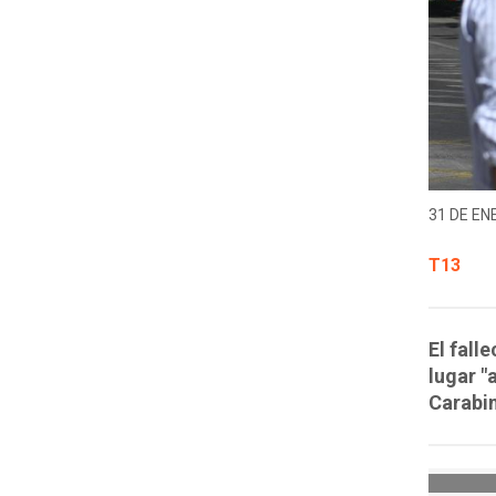
31 DE EN
T13
El fall
lugar "
Carabi