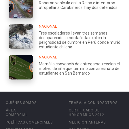
Robaron vehículo en La Reina e intentaron
atropellar a Carabineros: hay dos detenidos
NACIONAL
Tres escaladores llevan tres semanas
desaparecidos: montañista explica la
peligrosidad de cumbre en Perú donde murió
estudiante chileno
NACIONAL
Mamá lo convenció de entregarse: revelan el
motivo de riña que terminó con asesinato de
estudiante en San Bernardo
QUIÉNES SOMOS
TRABAJA CON NOSOTROS
ÁREA
CERTIFICADO DE
COMERCIAL
HONORARIOS 2012
POLÍTICAS COMERCIALES
MEDICIÓN ANTENAS