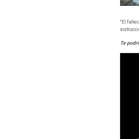
"El falle
instrucci
Te podrí