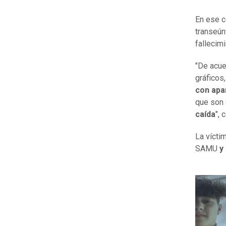
En ese c
transeún
fallecim
"De acue
gráficos
con apa
que son 
caída
", 
La vícti
SAMU
y