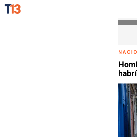
NACI
Homb
habrí