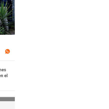
enes
n el