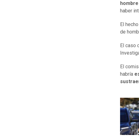
hombre 
haber in
El hecho
de hombr
El caso 
Investiga
El comis
habría
e
sustrae