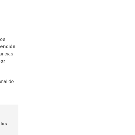
ros
tensión
ancias
ior
onal de
 los