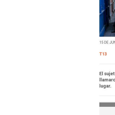
15 DE JUN
T13
El suje
llamaro
lugar.