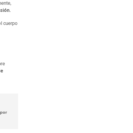
mente,
nsión.
l cuerpo
bre
de
 por