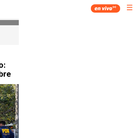
☰
o:
bre