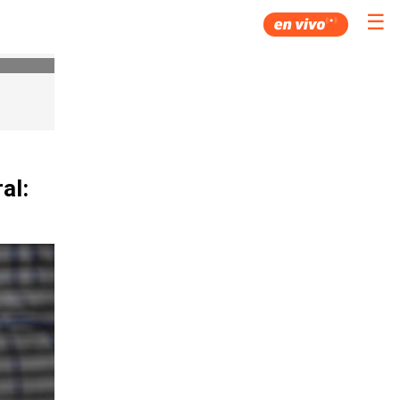
☰
al: