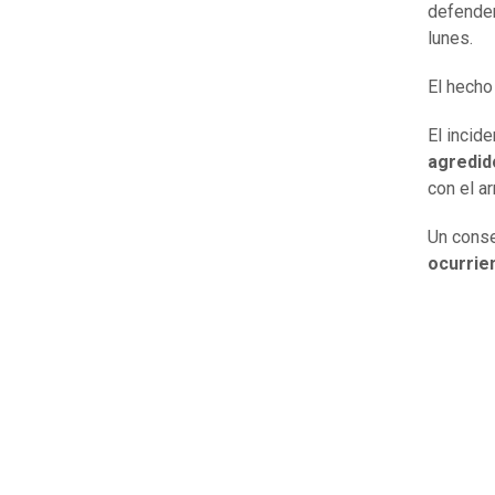
defender
lunes.
El hecho
El incid
agredid
con el a
Un conse
ocurrie