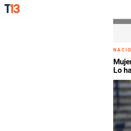
NACI
Mujer
Lo h