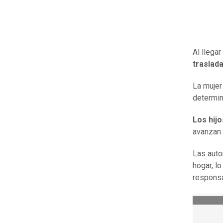
Al llega
traslada
La mujer
determi
Los hijo
avanzan 
Las auto
hogar, l
responsa