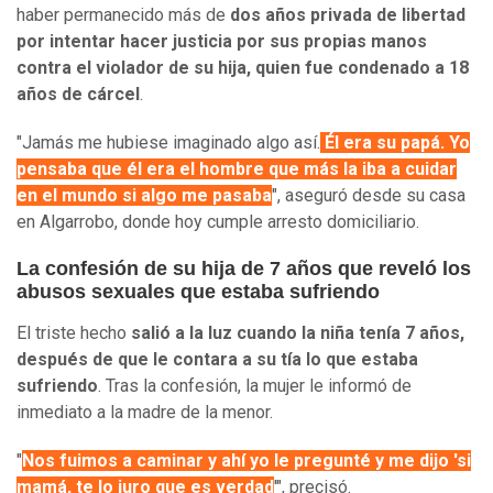
haber permanecido más de
dos años privada de libertad
por intentar hacer justicia por sus propias manos
contra el violador de su hija, quien fue condenado a 18
años de cárcel
.
"Jamás me hubiese imaginado algo así.
Él era su papá. Yo
pensaba que él era el hombre que más la iba a cuidar
en el mundo si algo me pasaba
", aseguró desde su casa
en Algarrobo, donde hoy cumple arresto domiciliario.
La confesión de su hija de 7 años que reveló los
abusos sexuales que estaba sufriendo
El triste hecho
salió a la luz cuando la niña tenía 7 años,
después de que le contara a su tía lo que estaba
sufriendo
. Tras la confesión, la mujer le informó de
inmediato a la madre de la menor.
"
Nos fuimos a caminar y ahí yo le pregunté y me dijo 'si
mamá, te lo juro que es verdad
'", precisó.