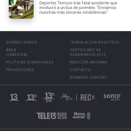
Deportes Temuco tras fatal accidente que
involucró a un bus de juveniles: "Enviamos
nuestras más sinceras condolencias"
QUIÉNES SOMOS
TRABAJA CON NOSOTROS
ÁREA
CERTIFICADO DE
COMERCIAL
HONORARIOS 2012
POLÍTICAS COMERCIALES
MEDICIÓN ANTENAS
PROVEEDORES
CONTACTO
BRANDED CONTENT