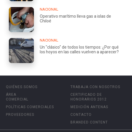
NACIONAL
Operativo marítimo lleva gas a islas de
Chiloé
NACIONAL
Un "clásico" de todos los tiempos: ¿Por qué
los hoyos en las calles vuelven a aparecer?
QUIÉNES SOMOS
TRABAJA CON NOSOTROS
ÁREA
CERTIFICADO DE
COMERCIAL
HONORARIOS 2012
POLÍTICAS COMERCIALES
MEDICIÓN ANTENAS
PROVEEDORES
CONTACTO
BRANDED CONTENT