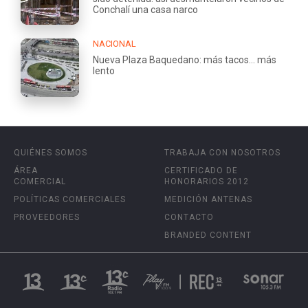
Conchalí una casa narco
NACIONAL
Nueva Plaza Baquedano: más tacos... más
lento
QUIÉNES SOMOS
TRABAJA CON NOSOTROS
ÁREA
CERTIFICADO DE
COMERCIAL
HONORARIOS 2012
POLÍTICAS COMERCIALES
MEDICIÓN ANTENAS
PROVEEDORES
CONTACTO
BRANDED CONTENT