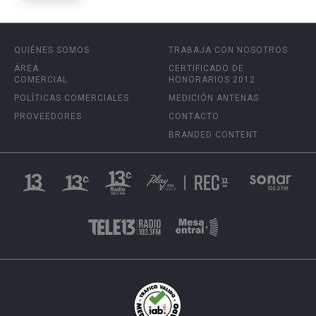
QUIÉNES SOMOS
TRABAJA CON NOSOTROS
ÁREA
CERTIFICADO DE
COMERCIAL
HONORARIOS 2012
POLÍTICAS COMERCIALES
MEDICIÓN ANTENAS
PROVEEDORES
CONTACTO
BRANDED CONTENT