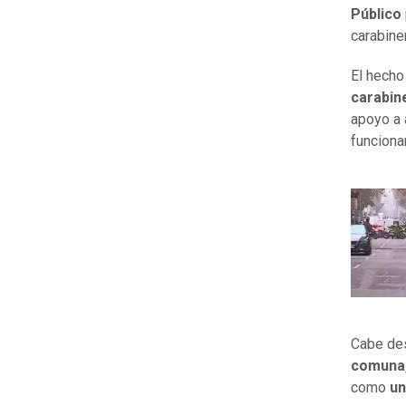
Público
carabiner
El hecho
carabine
apoyo a 
funciona
Cabe des
comuna,
como
un