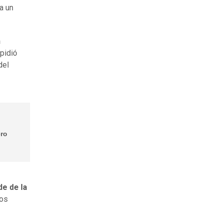
 a un
n
 pidió
del
ero
de de la
ros