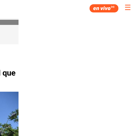
☰
l que