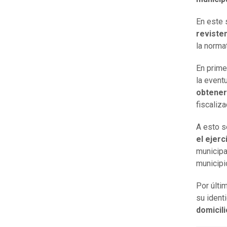
En este 
reviste
la normat
En prime
la event
obtener 
fiscaliza
A esto s
el ejerc
municipa
municipi
Por últim
su ident
domicil