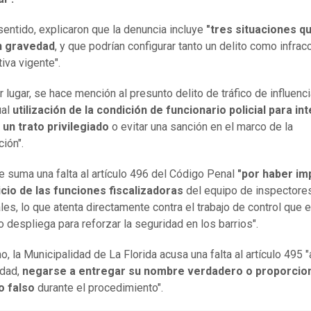
sentido, explicaron que la denuncia incluye
"tres situaciones q
n gravedad
, y que podrían configurar tanto un delito como infrac
iva vigente".
r lugar, se hace mención al presunto delito de tráfico de influenc
ual
utilización de la condición de funcionario policial para in
un trato privilegiado
o evitar una sanción en el marco de la
ción".
e suma una falta al artículo 496 del Código Penal
"por haber im
icio de las funciones fiscalizadoras
del equipo de inspectore
les, lo que atenta directamente contra el trabajo de control que e
o despliega para reforzar la seguridad en los barrios".
o, la Municipalidad de La Florida acusa una falta al artículo 495 "
idad,
negarse a entregar su nombre verdadero o proporcio
io falso
durante el procedimiento".