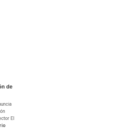
ón de
nuncia
ión
ector El
rio