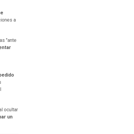
ue
ciones a
ias "ante
tentar
pedido
s
l
al ocultar
nar un