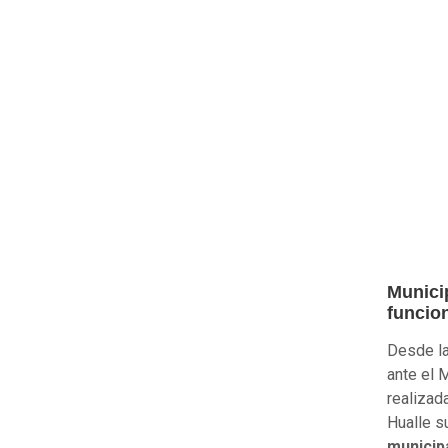
Munici
funcio
Desde la
ante el 
realizada
Hualle s
municipa