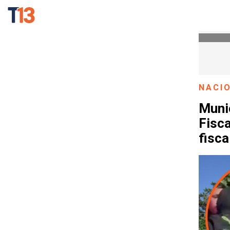
NACI
Munic
Fisca
fisca