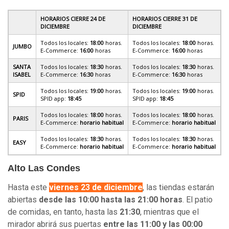
HORARIOS CIERRE 24 DE
HORARIOS CIERRE 31 DE
DICIEMBRE
DICIEMBRE
Todos los locales:
18:00
horas.
Todos los locales:
18:00
horas.
JUMBO
E-Commerce:
16:00
horas
E-Commerce:
16:00
horas
SANTA
Todos los locales:
18:30
horas.
Todos los locales:
18:30
horas.
ISABEL
E-Commerce:
16:30
horas
E-Commerce:
16:30
horas
Todos los locales:
19:00
horas.
Todos los locales:
19:00
horas.
SPID
SPID app:
18:45
SPID app:
18:45
Todos los locales:
18:00
horas.
Todos los locales:
18:00
horas.
PARIS
E-Commerce:
horario habitual
E-Commerce:
horario habitual
Todos los locales:
18:30
horas.
Todos los locales:
18:30
horas.
EASY
E-Commerce:
horario habitual
E-Commerce:
horario habitual
Alto Las Condes
Hasta este
viernes 23 de diciembre
, las tiendas estarán
abiertas
desde las 10:00 hasta las 21:00 horas
. El patio
de comidas, en tanto, hasta las
21:30
, mientras que el
mirador abrirá sus puertas
entre las 11:00 y las 00:00