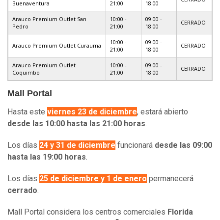
Buenaventura
21:00
18:00
Arauco Premium Outlet San
10:00 -
09:00 -
CERRADO
Pedro
21:00
18:00
10:00 -
09:00 -
Arauco Premium Outlet Curauma
CERRADO
21:00
18:00
Arauco Premium Outlet
10:00 -
09:00 -
CERRADO
Coquimbo
21:00
18:00
Mall Portal
Hasta este
viernes 23 de diciembre
, estará abierto
desde las 10:00 hasta las 21:00 horas
.
Los días
24 y 31 de diciembre
funcionará
desde las 09:00
hasta las 19:00 horas
.
Los días
25 de diciembre y 1 de enero
permanecerá
cerrado
.
Mall Portal considera los centros comerciales
Florida