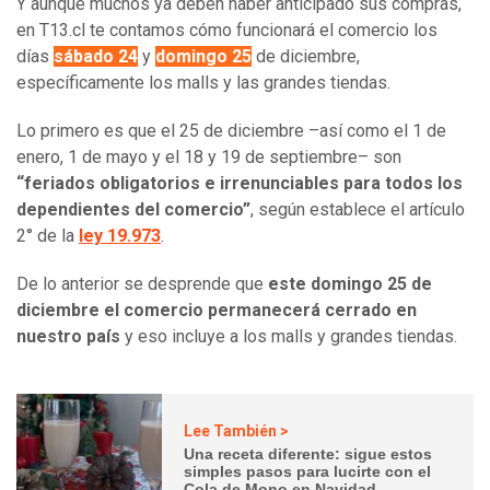
Y aunque muchos ya deben haber anticipado sus compras,
en T13.cl te contamos cómo funcionará el comercio los
días
sábado 24
y
domingo 25
de diciembre,
específicamente los malls y las grandes tiendas.
Lo primero es que el 25 de diciembre –así como el 1 de
enero, 1 de mayo y el 18 y 19 de septiembre– son
“feriados obligatorios e irrenunciables para todos los
dependientes del comercio”
, según establece el artículo
2° de la
ley 19.973
.
De lo anterior se desprende que
este domingo 25 de
diciembre el comercio permanecerá cerrado en
nuestro país
y eso incluye a los malls y grandes tiendas.
Lee También >
Una receta diferente: sigue estos
simples pasos para lucirte con el
Cola de Mono en Navidad