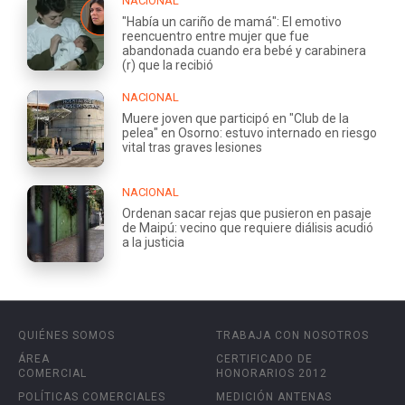
NACIONAL
"Había un cariño de mamá": El emotivo
reencuentro entre mujer que fue
abandonada cuando era bebé y carabinera
(r) que la recibió
NACIONAL
Muere joven que participó en "Club de la
pelea" en Osorno: estuvo internado en riesgo
vital tras graves lesiones
NACIONAL
Ordenan sacar rejas que pusieron en pasaje
de Maipú: vecino que requiere diálisis acudió
a la justicia
QUIÉNES SOMOS
TRABAJA CON NOSOTROS
ÁREA
CERTIFICADO DE
COMERCIAL
HONORARIOS 2012
POLÍTICAS COMERCIALES
MEDICIÓN ANTENAS