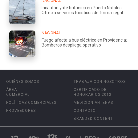
NACIONAL
Incautan yate británico en Puerto Natales:
Ofrecía servicios turísticos de forma ilegal
NACIONAL
Fuego afecta a bus eléctrico en Providencia:
Bomberos despliega operativo
QUIÉNES SOMOS
TRABAJA CON NOSOTROS
ÁREA
CERTIFICADO DE
COMERCIAL
HONORARIOS 2012
POLÍTICAS COMERCIALES
MEDICIÓN ANTENAS
PROVEEDORES
CONTACTO
BRANDED CONTENT