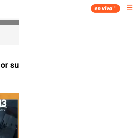
☰
or su