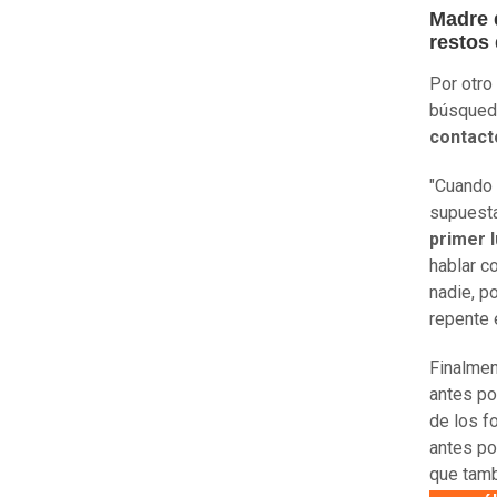
Madre d
restos 
Por otro
búsqued
contact
"Cuando 
supuesta
primer l
hablar c
nadie, p
repente 
Finalmen
antes po
de los f
antes po
que tam