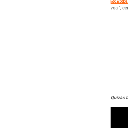
como él
vea ", ce
Quizás t