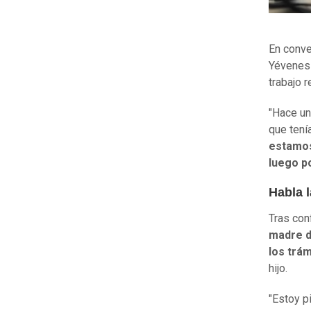
En conve
Yévenes 
trabajo 
"Hace un
que tení
estamos 
luego p
Habla 
Tras con
madre d
los trá
hijo.
"Estoy p