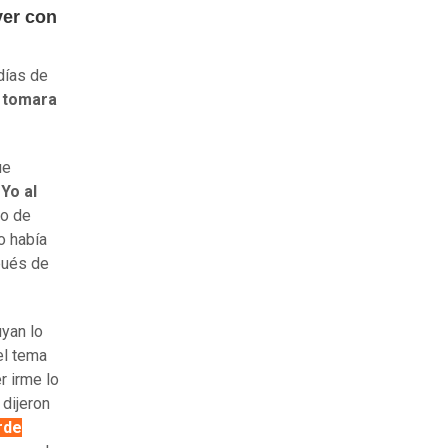
ver con
días de
e tomara
ue
.
Yo al
so de
o había
pués de
uyan lo
el tema
r irme lo
 dijeron
rde