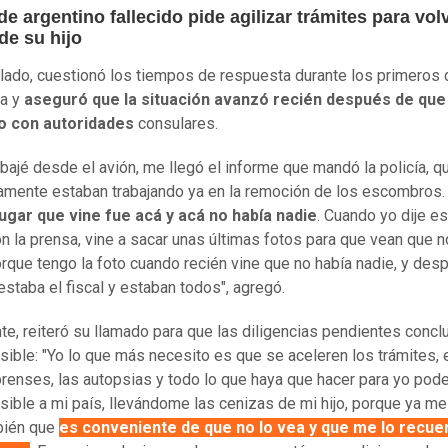
e argentino fallecido pide agilizar trámites para vol
de su hijo
 lado, cuestionó los tiempos de respuesta durante los primeros 
a y
aseguró que la situación avanzó recién después de qu
o con autoridades
consulares.
bajé desde el avión, me llegó el informe que mandó la policía, q
mente estaban trabajando ya en la remoción de los escombros
ugar que vine fue acá y acá no había nadie
. Cuando yo dije e
on la prensa, vine a sacar unas últimas fotos para que vean que n
orque tengo la foto cuando recién vine que no había nadie, y des
estaba el fiscal y estaban todos", agregó.
te, reiteró su llamado para que las diligencias pendientes concl
sible: "Yo lo que más necesito es que se aceleren los trámites, 
orenses, las autopsias y todo lo que haya que hacer para yo pode
sible a mi país, llevándome las cenizas de mi hijo, porque ya me
bién que
es conveniente de que no lo vea y que me lo recue