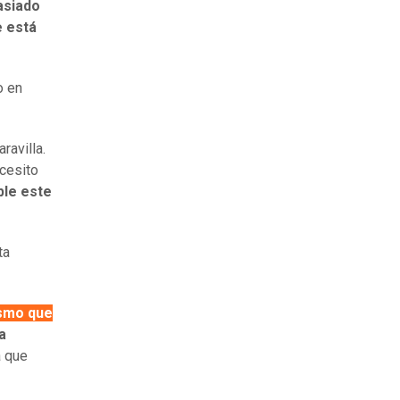
asiado
e está
o en
ravilla.
cesito
ble este
ta
ismo que
a
a que