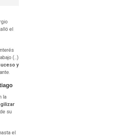
rgio
lló el
interés
ajo (...)
 suceso y
ante.
tiago
 la
gilizar
 de su
hasta el