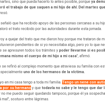
martes, sino que pueda hacerlo lo antes posible, porque
ya dem
ró el trabajo de que saquen a mi hijo de ahí. Del martes qu
presó.
 señaló que ha recibido apoyo de las personas cercanas a su hij
valoró el trato recibido por las autoridades durante esta jornada.
oy a quejar del trato que me dieron hoy porque me trataron de ma
tuvieron pendientes de si yo necesitaba algo, pero yo lo que ne
e se apresuren todos los trámites y
poder llevarme si es posi
semana mismo el cuerpo de mi hijo a mi casa
", afirmó.
 se refirió al complejo momento que atraviesa su familia con es
 especialmente
uno de los hermanos de la víctima.
yo en mi casa tengo a toda mi familia.
Tengo un nene con aut
a por su hermano
y que
todavía no sabe y le tengo que dar l
 no me puedo seguir quedando tampoco, porque él ya sospech
á mal", sostuvo entre lágrimas.