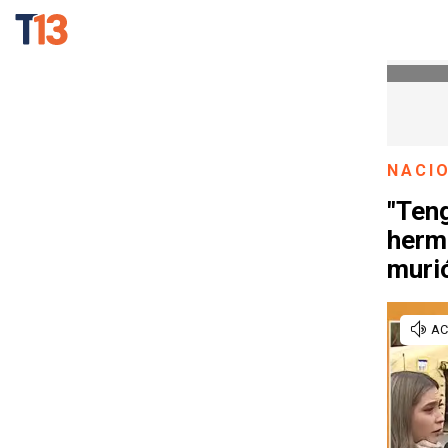
NACI
"Ten
herma
murió