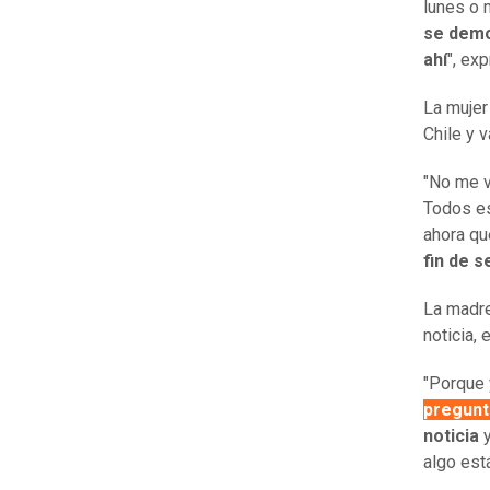
lunes o 
se demo
ahí
", ex
La mujer
Chile y 
"No me v
Todos es
ahora qu
fin de 
La madre
noticia,
"Porque 
pregunt
noticia
y
algo est