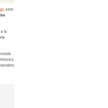
go,
este
aba
a la
ara
ubicada
entonces,
paradero
o