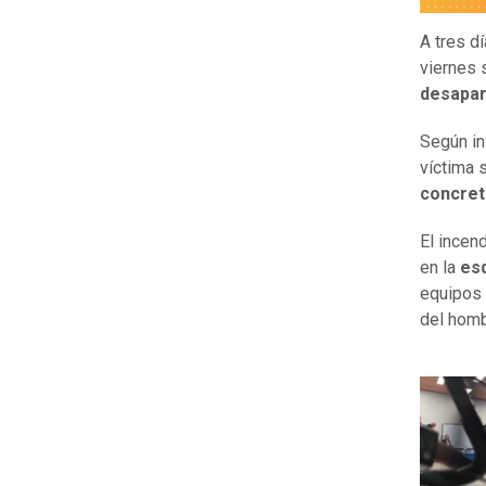
A tres d
viernes 
desapar
Según in
víctima 
concret
El incen
en la
esq
equipos 
del homb