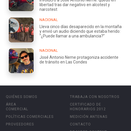
libertad tras dar negativo en alcotest y
narcotest
NACIONAL
Lleva cinco días desaparecido en la montaña
y envió un audio diciendo que estaba herido:
“¿Puede llamar a una ambulancia?”
NACIONAL
José Antonio Neme protagoniza accidente
de tránsito en Las Condes
QUIÉNES SOMOS
TRABAJA CON NOSOTROS
ÁREA
CERTIFICADO DE
COMERCIAL
HONORARIOS 2012
POLÍTICAS COMERCIALES
MEDICIÓN ANTENAS
PROVEEDORES
CONTACTO