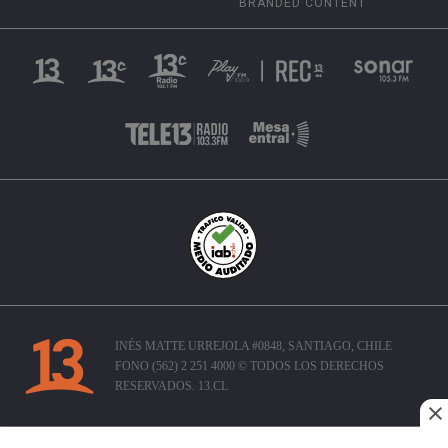
BRANDED CONTENT
INÉS MATTE URREJOLA #0848, SANTIAGO, CHILE
FONO (562) 2 251 4000 © TODOS LOS DERECHOS
RESERVADOS. 13.CL