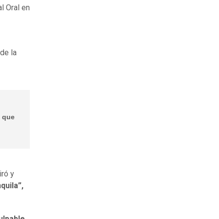
al Oral en
.
 de la
e que
iró y
quila”,
ulpable