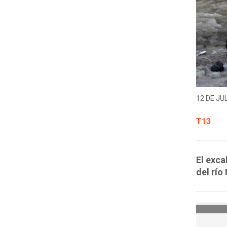
12 DE JUL
T13
El exc
del río