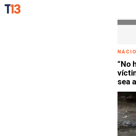
NACI
“No h
víct
sea 