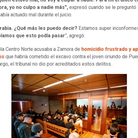
ra, yo no culpo a nadie más”,
expresó cuando se le preguntó s
había actuado mal durante el juicio.
rabia. ¿Qué más les puedo decir?
Estamos super inconforme
íamos que esto podía pasar
”, agregó.
lía Centro Norte acusaba a Zamora de
homicidio frustrado y a
mos
que habría cometido el excavo contra el joven oriundo de Puen
rgo, el tribunal no dio por acreditados estos delitos.