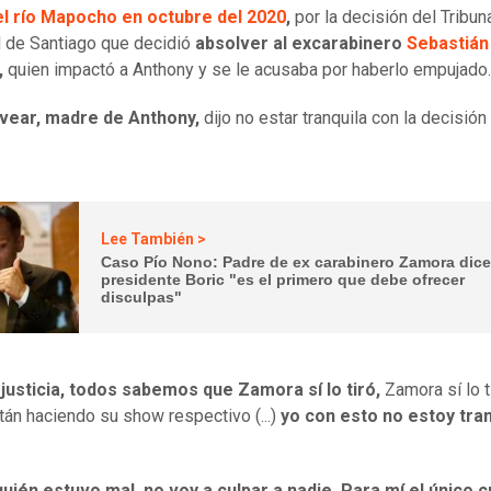
el río Mapocho en octubre del 2020
,
por la decisión del Tribun
 de Santiago que decidió
absolver al excarabinero
Sebastián
,
quien impactó a Anthony y se le acusaba por haberlo empujado
lvear, madre de Anthony,
dijo no estar tranquila con la decisión
Lee También >
Caso Pío Nono: Padre de ex carabinero Zamora dic
presidente Boric "es el primero que debe ofrecer
disculpas"
 justicia, todos sabemos que Zamora sí lo tiró,
Zamora sí lo t
tán haciendo su show respectivo (...)
yo con esto no estoy tran
uién estuvo mal, no voy a culpar a nadie. Para mí el único c