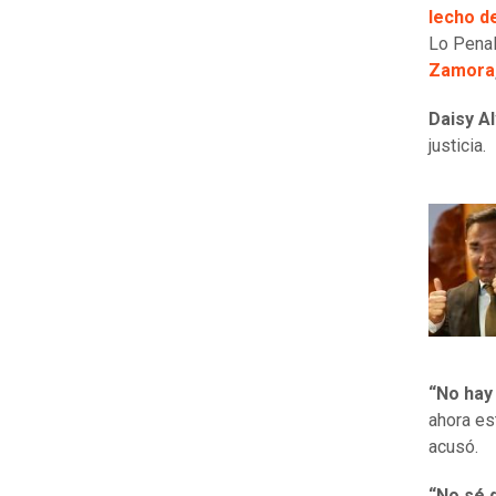
lecho d
Lo Penal
Zamora
Daisy A
justicia.
“No hay
ahora es
acusó.
“No sé q