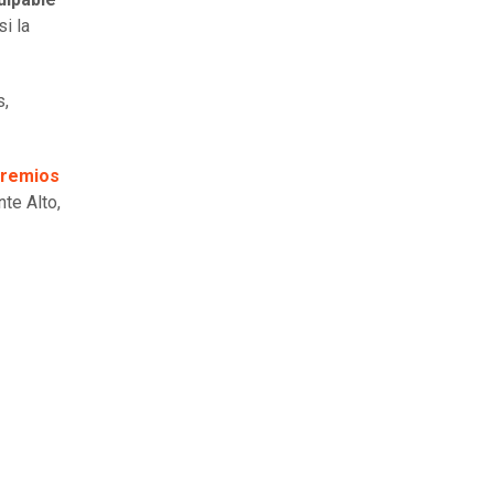
i la
s,
premios
te Alto,