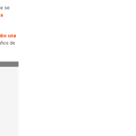
ue se
ra
ubo una
años de