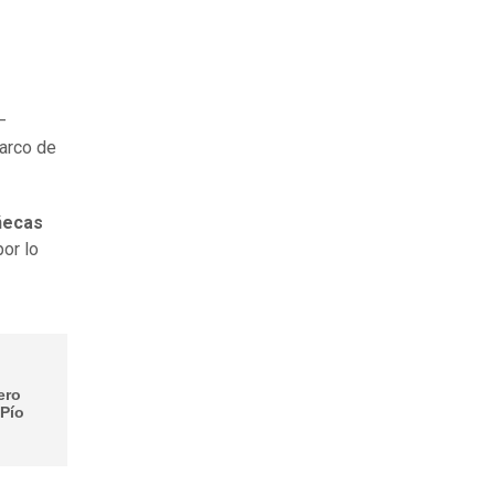
—
arco de
ñecas
por lo
ero
 Pío