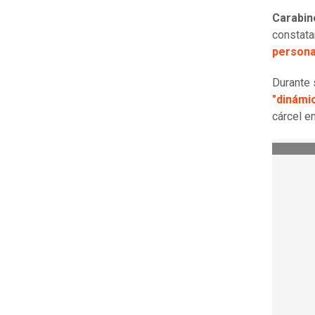
Carabin
constatar
personal
Durante 
"dinámi
cárcel en