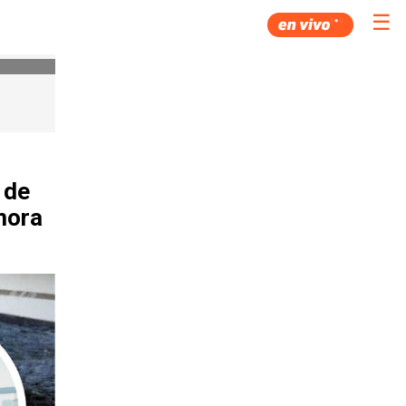
☰
 de
mora