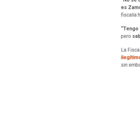
es Zamo
fiscalía 
“Tengo 
pero
sab
La Fisca
ilegíti
sin emba