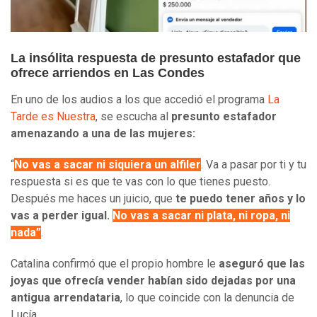
La insólita respuesta de presunto estafador que
ofrece arriendos en Las Condes
En uno de los audios a los que accedió el programa
La
Tarde es Nuestra
, se escucha al
presunto estafador
amenazando a una de las mujeres:
“
No vas a sacar ni siquiera un alfiler
. Va a pasar por ti y tu
respuesta si es que te vas con lo que tienes puesto.
Después me haces un juicio, que
te puedo tener años y lo
vas a perder igual.
No vas a sacar ni plata, ni ropa, ni
nada”
.
Catalina confirmó que el propio hombre le
aseguró que las
joyas que ofrecía vender habían sido dejadas por una
antigua arrendataria
, lo que coincide con la denuncia de
Lucía.