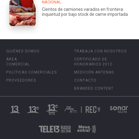
NACIONAL
Cientos de camiones varados en frontera:
inquietud por bajo stock de carne importada
QUIÉNES SOMOS
TRABAJA CON NOSOTROS
ÁREA
CERTIFICADO DE
COMERCIAL
HONORARIOS 2012
POLÍTICAS COMERCIALES
MEDICIÓN ANTENAS
PROVEEDORES
CONTACTO
BRANDED CONTENT