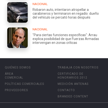
NACIONAL
Robaron auto, intentaron atropellar a
carabineros y terminaron en regadío: dueño
del vehículo se percató horas después
NACIONAL
"Para ciertas funciones específicas": Arrau
explica posibilidad de que Fuerzas Armadas
intervengan en zonas críticas
QUIÉNES SOMOS
TRABAJA CON NOSOTROS
ÁREA
CERTIFICADO DE
COMERCIAL
HONORARIOS 2012
POLÍTICAS COMERCIALES
MEDICIÓN ANTENAS
PROVEEDORES
CONTACTO
BRANDED CONTENT