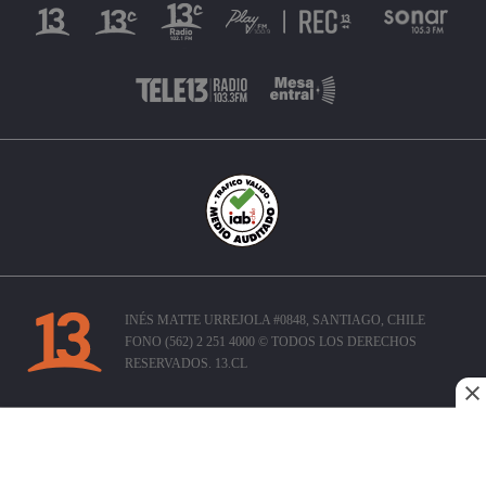
INÉS MATTE URREJOLA #0848, SANTIAGO, CHILE
FONO (562) 2 251 4000 © TODOS LOS DERECHOS
RESERVADOS. 13.CL