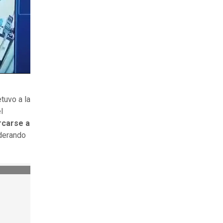
tuvo a la
l
rcarse a
derando