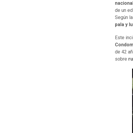
naciona
de un ed
Según la
pala y l
Este inc
Condomi
de 42 añ
sobre
ru