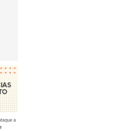
ataque a
e