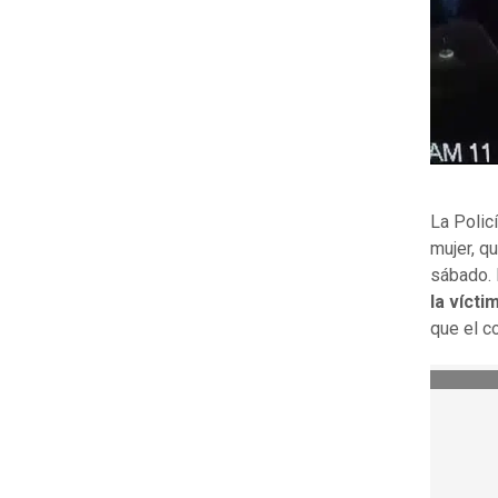
La Polic
mujer, q
sábado.
la vícti
que el c