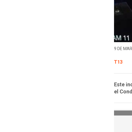
9 DE MAR
T13
Este in
el Cond