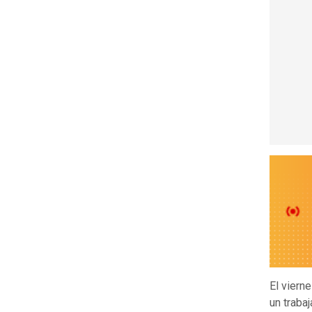
El viern
un trabaj