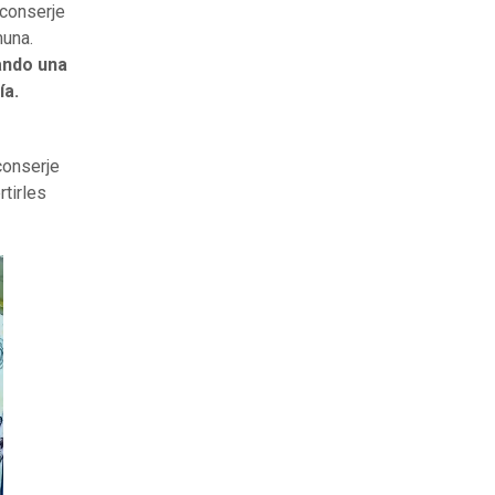
 conserje
muna.
ando una
ía.
conserje
tirles