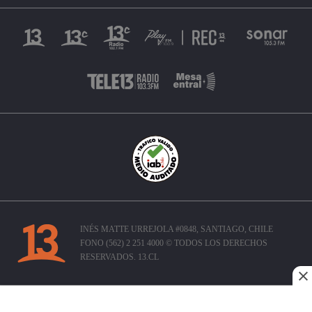
INÉS MATTE URREJOLA #0848, SANTIAGO, CHILE
FONO (562) 2 251 4000 © TODOS LOS DERECHOS
RESERVADOS. 13.CL