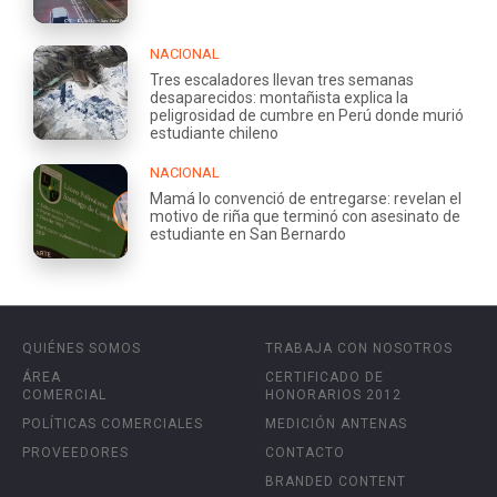
NACIONAL
Tres escaladores llevan tres semanas
desaparecidos: montañista explica la
peligrosidad de cumbre en Perú donde murió
estudiante chileno
NACIONAL
Mamá lo convenció de entregarse: revelan el
motivo de riña que terminó con asesinato de
estudiante en San Bernardo
QUIÉNES SOMOS
TRABAJA CON NOSOTROS
ÁREA
CERTIFICADO DE
COMERCIAL
HONORARIOS 2012
POLÍTICAS COMERCIALES
MEDICIÓN ANTENAS
PROVEEDORES
CONTACTO
BRANDED CONTENT