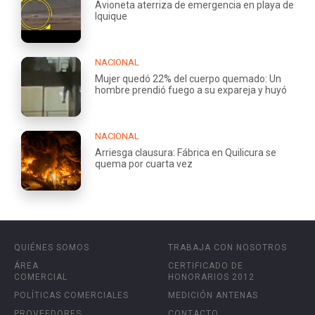
Avioneta aterriza de emergencia en playa de
Iquique
NACIONAL
Mujer quedó 22% del cuerpo quemado: Un
hombre prendió fuego a su expareja y huyó
NACIONAL
Arriesga clausura: Fábrica en Quilicura se
quema por cuarta vez
QUIÉNES SOMOS
TRABAJA CON NOSOTROS
ÁREA
CERTIFICADO DE
COMERCIAL
HONORARIOS 2012
POLÍTICAS COMERCIALES
MEDICIÓN ANTENAS
PROVEEDORES
CONTACTO