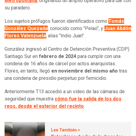
Metropolitana
, originando un amplio operativo para dar con
su paradero.
Los sujetos prófugos fueron identificados como
Tomás
González Quezada
, conocido como "Pelao", y
Juan Abdón
Flores Valenzuela
, alias "Indio Juan".
González ingresó al Centro de Detención Preventiva (CDP)
Santiago Sur en
febrero de 2024
para cumplir con una
condena de 16 años de cárcel por actos anarquistas.
Flores, en tanto, llegó
en noviembre del mismo año
tras
una condena de presidio perpetuo por femicidio.
Anteriormente T13 accedió a un video de las cámaras de
seguridad que muestra
cómo fue la salida de los dos
reos, desde el exterior del recinto
.
Lee También >