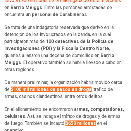
llevó a cabo en horas de la madrugada de este miércoles
en
Barrio Meiggs
. Entre las personas arrestadas se
encuentra
un personal de Carabineros
.
Se trata de una indagatoria reservada que derivó en la
detención de los involucrados en la banda, en la cual
participaron más de
100 detectives de la Policía de
Investigaciones (PDI) y la Fiscalía Centro Norte
,
quienes allanaron una decena de domicilios en
Barrio
Meiggs
. El operativo también se habría llevado a cabo en
otras regiones.
De manera preliminar, la organización habría movido cerca
de
$100 mil millones de pesos en droga
, tráfico de
armas, casinos clandestinos, entre otros delitos.
En el allanamiento se encontraron
armas, computadores,
celulares
. Así, se indaga el tráfico de drogas y de armas
de fuego. También se incautó
$650 millones
en el
operativo.