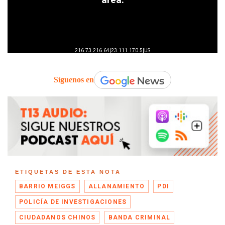
Síguenos en
ETIQUETAS DE ESTA NOTA
BARRIO MEIGGS
ALLANAMIENTO
PDI
POLICÍA DE INVESTIGACIONES
CIUDADANOS CHINOS
BANDA CRIMINAL