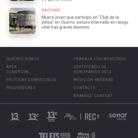
NACIONAL
Muere joven que participó en "Club de la
pelea" en Osorno: estuvo internado en riesgo
vital tras graves lesiones
QUIÉNES SOMOS
TRABAJA CON NOSOTROS
ÁREA
CERTIFICADO DE
COMERCIAL
HONORARIOS 2012
POLÍTICAS COMERCIALES
MEDICIÓN ANTENAS
PROVEEDORES
CONTACTO
BRANDED CONTENT