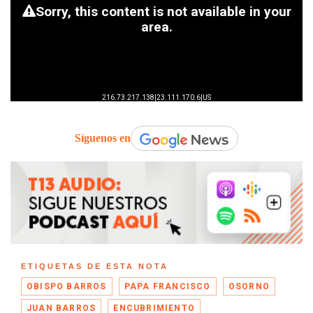
Síguenos en
ETIQUETAS DE ESTA NOTA
OBISPO BARROS
PAPA FRANCISCO
OSORNO
JUAN BARROS
ENCUBRIMIENTO