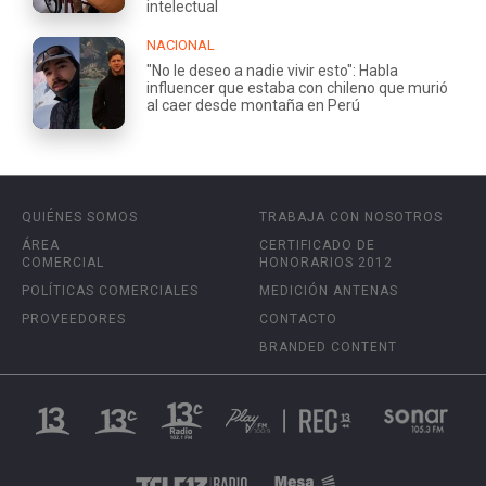
intelectual
NACIONAL
"No le deseo a nadie vivir esto": Habla
influencer que estaba con chileno que murió
al caer desde montaña en Perú
QUIÉNES SOMOS
TRABAJA CON NOSOTROS
ÁREA
CERTIFICADO DE
COMERCIAL
HONORARIOS 2012
POLÍTICAS COMERCIALES
MEDICIÓN ANTENAS
PROVEEDORES
CONTACTO
BRANDED CONTENT