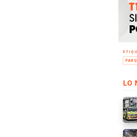
ETIQ
PARQ
LO 