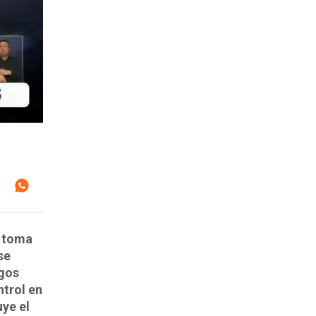
e toma
se
agos
ntrol en
uye el