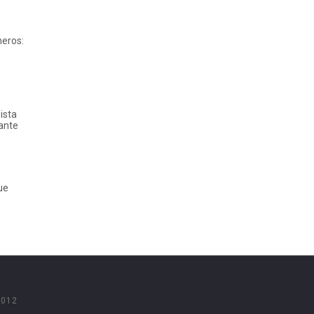
neros:
ista
iante
ue
2012