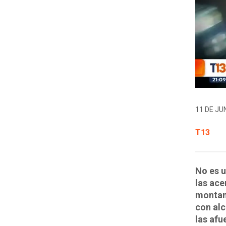
11 DE JUN
T13
No es u
las ace
montan 
con alc
las afu