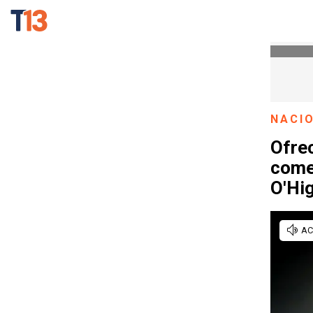
NACI
Ofrec
come
O'Hi