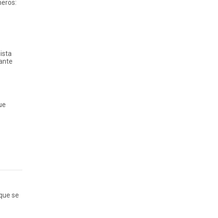
neros:
ista
iante
ue
 que se