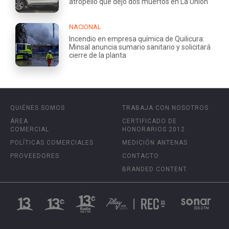
atropello que dejó dos muertos en La Unión
NACIONAL
Incendio en empresa química de Quilicura:
Minsal anuncia sumario sanitario y solicitará
cierre de la planta
QUIÉNES SOMOS
TRABAJA CON NOSOTROS
ÁREA
CERTIFICADO DE
COMERCIAL
HONORARIOS 2012
POLÍTICAS COMERCIALES
MEDICIÓN ANTENAS
PROVEEDORES
CONTACTO
BRANDED CONTENT