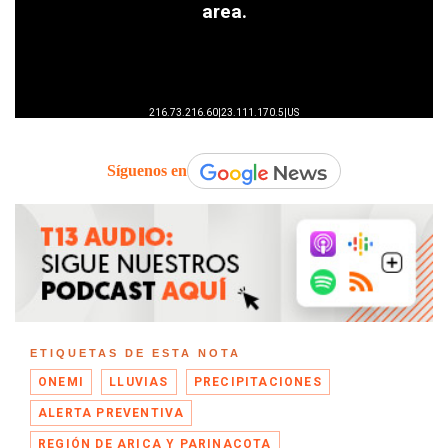
Síguenos en
ETIQUETAS DE ESTA NOTA
ONEMI
LLUVIAS
PRECIPITACIONES
ALERTA PREVENTIVA
REGIÓN DE ARICA Y PARINACOTA