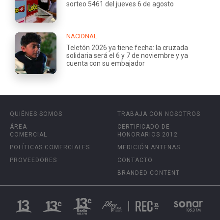
sorteo 5461 del jueves 6 de agosto
NACIONAL
Teletón 2026 ya tiene fecha: la cruzada
solidaria será el 6 y 7 de noviembre y ya
cuenta con su embajador
QUIÉNES SOMOS
TRABAJA CON NOSOTROS
ÁREA
CERTIFICADO DE
COMERCIAL
HONORARIOS 2012
POLÍTICAS COMERCIALES
MEDICIÓN ANTENAS
PROVEEDORES
CONTACTO
BRANDED CONTENT