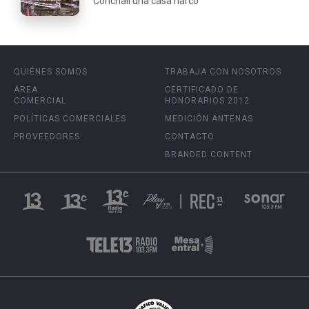
Conchalí una casa narco
QUIÉNES SOMOS
TRABAJA CON NOSOTROS
ÁREA
CERTIFICADO DE
COMERCIAL
HONORARIOS 2012
POLÍTICAS COMERCIALES
MEDICIÓN ANTENAS
PROVEEDORES
CONTACTO
BRANDED CONTENT