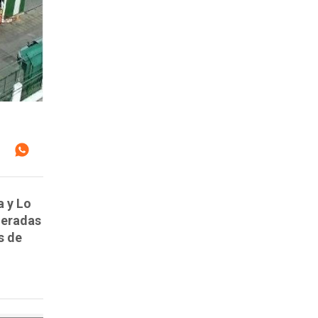
 y Lo
deradas
s de