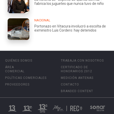
fabrica los juguetes que nunca tuvo de niño
NACIONAL
Portonazo en Vitacura involucró a escolta de
exministro Luis Cordero: hay detenidos
QUIÉNES SOMOS
TRABAJA CON NOSOTROS
ÁREA
CERTIFICADO DE
COMERCIAL
HONORARIOS 2012
POLÍTICAS COMERCIALES
MEDICIÓN ANTENAS
PROVEEDORES
CONTACTO
BRANDED CONTENT