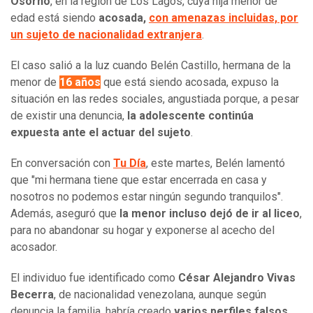
Osorno
, en la región de Los Lagos, cuya hija menor de
edad está siendo
acosada,
con amenazas incluidas, por
un sujeto de nacionalidad extranjera
.
El caso salió a la luz cuando Belén Castillo, hermana de la
menor de
16 años
que está siendo acosada, expuso la
situación en las redes sociales, angustiada porque, a pesar
de existir una denuncia,
la adolescente continúa
expuesta ante el actuar del sujeto
.
En conversación con
Tu Día
, este martes, Belén lamentó
que "mi hermana tiene que estar encerrada en casa y
nosotros no podemos estar ningún segundo tranquilos".
Además, aseguró que
la menor incluso dejó de ir al liceo
,
para no abandonar su hogar y exponerse al acecho del
acosador.
El individuo fue identificado como
César Alejandro Vivas
Becerra
, de nacionalidad venezolana, aunque según
denuncia la familia, habría creado
varios perfiles falsos