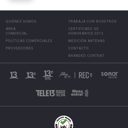
QUIÉNES SOMOS
TRABAJA CON NOSOTROS
ÁREA
CERTIFICADO DE
COMERCIAL
HONORARIOS 2012
POLÍTICAS COMERCIALES
MEDICIÓN ANTENAS
PROVEEDORES
CONTACTO
BRANDED CONTENT