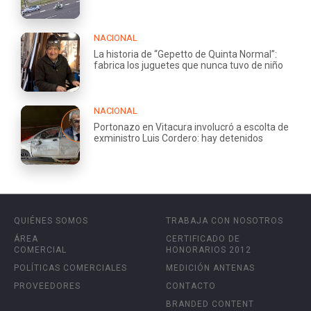
NACIONAL
La historia de “Gepetto de Quinta Normal”:
fabrica los juguetes que nunca tuvo de niño
NACIONAL
Portonazo en Vitacura involucró a escolta de
exministro Luis Cordero: hay detenidos
QUIÉNES SOMOS
TRABAJA CON NOSOTROS
ÁREA
CERTIFICADO DE
COMERCIAL
HONORARIOS 2012
POLÍTICAS COMERCIALES
MEDICIÓN ANTENAS
PROVEEDORES
CONTACTO
BRANDED CONTENT