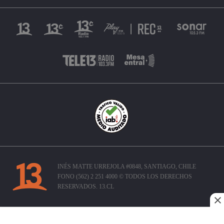
INÉS MATTE URREJOLA #0848, SANTIAGO, CHILE
FONO (562) 2 251 4000 © TODOS LOS DERECHOS
RESERVADOS. 13.CL