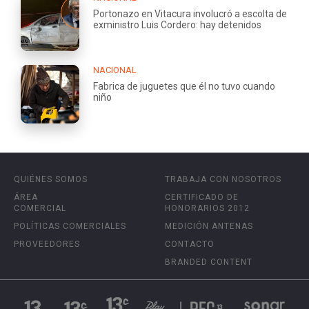
Portonazo en Vitacura involucró a escolta de
exministro Luis Cordero: hay detenidos
NACIONAL
Fabrica de juguetes que él no tuvo cuando
niño
QUIÉNES SOMOS
TRABAJA CON NOSOTROS
ÁREA
CERTIFICADO DE
COMERCIAL
HONORARIOS 2012
POLÍTICAS COMERCIALES
MEDICIÓN ANTENAS
PROVEEDORES
CONTACTO
BRANDED CONTENT