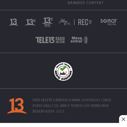
BRANDED CONTENT
INÉS MATTE URREJOLA #0848, SANTIAGO, CHILE
FONO (562) 2 251 4000 © TODOS LOS DERECHOS
RESERVADOS. 13.CL