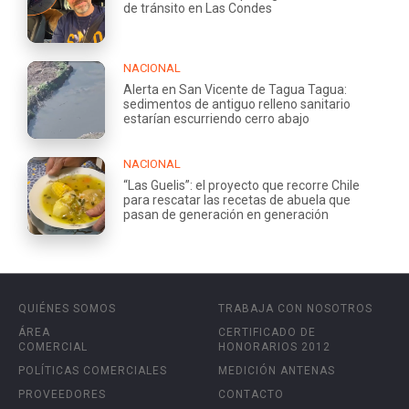
de tránsito en Las Condes
NACIONAL
Alerta en San Vicente de Tagua Tagua:
sedimentos de antiguo relleno sanitario
estarían escurriendo cerro abajo
NACIONAL
“Las Guelis”: el proyecto que recorre Chile
para rescatar las recetas de abuela que
pasan de generación en generación
QUIÉNES SOMOS
TRABAJA CON NOSOTROS
ÁREA
CERTIFICADO DE
COMERCIAL
HONORARIOS 2012
POLÍTICAS COMERCIALES
MEDICIÓN ANTENAS
PROVEEDORES
CONTACTO