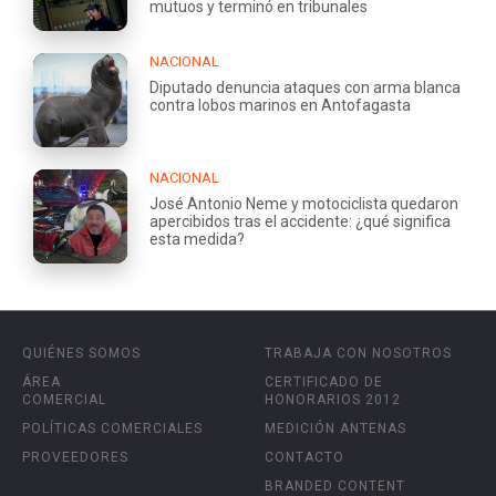
mutuos y terminó en tribunales
NACIONAL
Diputado denuncia ataques con arma blanca
contra lobos marinos en Antofagasta
NACIONAL
José Antonio Neme y motociclista quedaron
apercibidos tras el accidente: ¿qué significa
esta medida?
QUIÉNES SOMOS
TRABAJA CON NOSOTROS
ÁREA
CERTIFICADO DE
COMERCIAL
HONORARIOS 2012
POLÍTICAS COMERCIALES
MEDICIÓN ANTENAS
PROVEEDORES
CONTACTO
BRANDED CONTENT