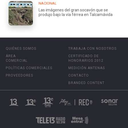
NACIONAL
Las imágenes del gran socavón que se
produjo bajo la vía férrea en Talcamávida
QUIÉNES SOMOS
TRABAJA CON NOSOTROS
ÁREA
CERTIFICADO DE
COMERCIAL
HONORARIOS 2012
POLÍTICAS COMERCIALES
MEDICIÓN ANTENAS
PROVEEDORES
CONTACTO
BRANDED CONTENT