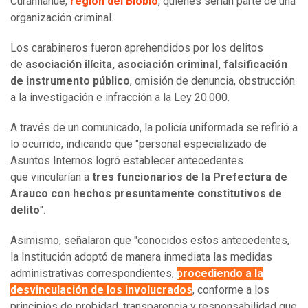
Curanilahue,
región del Biobío
, quienes serían parte de una
organización criminal.
Los carabineros fueron aprehendidos por los delitos
de
asociación ilícita, asociación criminal, falsificación
de instrumento público
, omisión de denuncia, obstrucción
a la investigación e infracción a la Ley 20.000.
A través de un comunicado, la policía uniformada se refirió a
lo ocurrido, indicando que "personal especializado de
Asuntos Internos logró establecer antecedentes
que vincularían a
tres funcionarios de la Prefectura de
Arauco con hechos presuntamente constitutivos de
delito
".
Asimismo, señalaron que "conocidos estos antecedentes,
la Institución adoptó de manera inmediata las medidas
administrativas correspondientes,
procediendo a la
desvinculación de los involucrados
, conforme a los
principios de probidad, transparencia y responsabilidad que