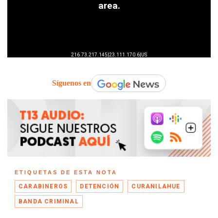
Síguenos en
ETIQUETAS DE ESTA NOTA
CARABINEROS
DETENCIÓN
CURANILAHUE
BANDA CRIMINAL